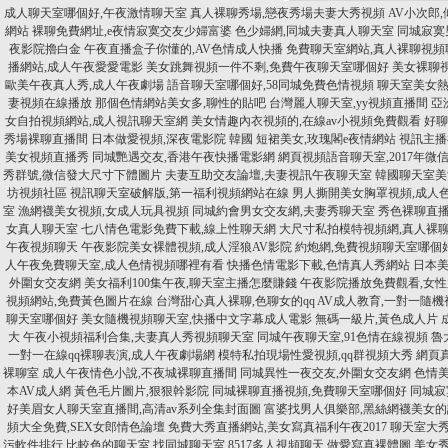
成人聊天室哪個好,午夜激情聊天室
真人裸聊秀場,戀夜秀場夫妻大秀視頻
AV小次郎
網站
裸聊免費網址,e夜情寂寞交友少婦富婆
色少婦網,同城夫妻真人聊天室
同城寂寞
夜影院擼白金
午夜直播盒子你懂的,AV色情成人快播
免費聊天室網站,真人裸聊視頻
播網站,成人午夜愛愛電影
美女跳舞視頻一件不剩,免費午夜聊天室哪個好
美女裸聊
歐美午夜真人秀,成人午夜劇場
語音聊天室哪個好,58同城免費色情視頻
聊天室美女熱
妻視頻在線播放
那個色情網站美女多,聊性的貼吧
台灣麗人聊天室,yy視頻直播間
亞
女自拍視頻網站,成人視訊聊天室網
美女情趣內衣視頻的,在線av小視頻免費觀看
好聊
秀場裸聊直播間
日本做愛視頻,深夜電影院 韓國
短裙美女,玫瑰閣e夜情網站
視訊主播
美女視頻直播秀
同城艷遇交友,香港午夜快播電影網
網頁視頻語音聊天室,2017年微
秀群號,微信發大尺寸下體圖片
夫妻互助交友論壇,夫妻視訊午夜聊天室
韓國聊天室美
坊視頻社區
視訊聊天室破解版,第一福利視頻網站在線
男人撕開美女胸罩視頻,成人
室
漁網襪美女視頻,女成人玩具視頻
同城約會男女交友網,夫妻秀聊天室
秀色裸聊直播
女真人聊天室
七八情色電影免費下載,線上性聊天網
大尺寸私拍模特視頻網,真人裸聊
午夜視頻聊天
午夜影院美女裸體視頻,成人淫狼AV影院
約炮網,免費視頻聊天室哪個
人午夜免費聊天室,成人色情視頻哪裡有看
快播色情電影下載,色情真人秀網站
日本美
外圍女交友網
美女福利100集午夜,聊天室主播怎麼賺錢
午夜影院播放免費觀看,女
視頻網站,免費黃色圖片在線
台灣甜心真人裸聊,色聊女的qq
AV成人教育,一對一隨
聊天室哪個好
美女隨機視頻聊天室,快播中文字幕成人電影
無碼一級片,黃色成人片
大
午夜小視頻福利合集,夫妻真人秀視頻聊天室
同城午夜聊天室,91色情在線視頻
魯
一對一在線qq裸聊表演,成人午夜劇場網
模特私拍現場性愛視頻,qq群視頻大秀
網頁
裸聊室
成人午夜情色小說,不夜城裸聊直播間
同城異性一夜交友,外圍女交友網
色情
本AV成人網
黃色毛片圖片,狠狠幹影院
同城裸聊直播視頻,免費聊天室哪個好
同城寂
好美眉女人聊天室直播間,高清av系列全集封面圖
富婆找男人俱樂部,黑絲網襪美女
頻大全免費,SEX女郎情色論壇
免費大秀直播網站,美女寫真福利午夜2017
聊天室大秀
污軟件排行
比較色的聊天室,找同城聊天室
8517多人視頻聊天,做愛寫真裸體圖
美女