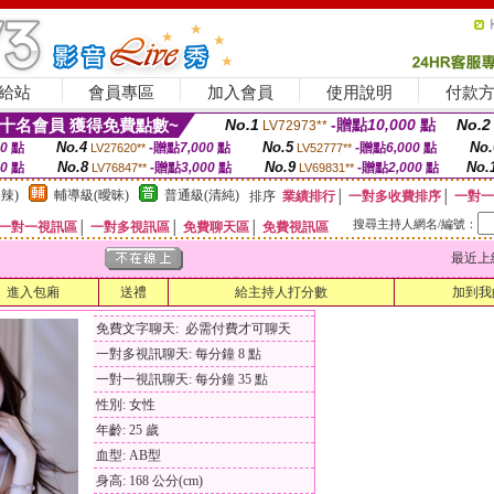
給站
會員專區
加入會員
使用說明
付款
十名會員 獲得免費點數~
No.1
-贈點
10,000
點
No.2
LV72973**
No.4
No.5
No.
00
點
-贈點
7,000
點
-贈點
6,000
點
LV27620**
LV52777**
No.8
No.9
No.
00
點
-贈點
3,000
點
-贈點
2,000
點
LV76847**
LV69831**
辣)
輔導級(曖昧)
普通級(清純)
排序
業績排行
│
一對多收費排序
│
一對一
搜尋主持人網名/編號：
一對一視訊區
│
一對多視訊區
│
免費聊天區
│
免費視訊區
最近上線時間
進入包廂
送禮
給主持人打分數
加到我
免費文字聊天: 必需付費才可聊天
一對多視訊聊天: 每分鐘 8 點
一對一視訊聊天: 每分鐘 35 點
性別: 女性
年齡: 25 歲
血型: AB型
身高: 168 公分(cm)