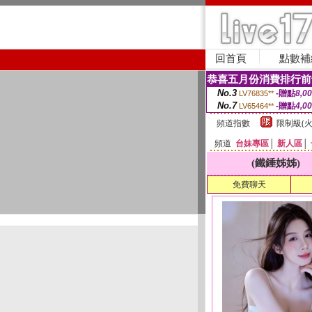
回首頁
點數補
恭喜五月份消費排行前
No.3
-贈點
8,0
LV76835**
No.7
-贈點
4,0
LV65464**
頻道指數
限制級(火
頻道
台妹專區
│
新人區
│
(鐵錘姊姊)
免費聊天