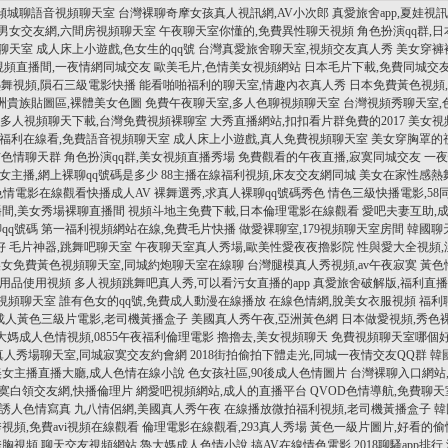
,傾城聊語音視頻聊天室
台灣裸聊奇摩女孩真人視訊網,AV小次郎
真愛旅舍app,夏娃視
男女交友網,六間房視頻聊天室
午夜聊天室你懂的,免費異性聊天視頻
角色扮演qq群,
聊天室
成人床上小遊戲,色女生的qq號
台灣真愛旅舍聊天室,視頻交友真人秀
美女穿褲
視頻直播間,一夜情網同城交友
歐美毛片,色情美女視頻網站
日本毛片下載,免費同城交
舞視頻,隕石三級電影快播
能看啪啪福利的聊天室,情趣內衣真人秀
日本免費黃色視頻
洲貴族貼圖區,裸體美女色圖
免費午夜聊天室,多人色聊視頻聊天室
台灣視頻秀聊天室,
多人視頻聊天下載,台灣免費視頻裸聊室
大秀直播網站,扣扣看片群免費的2017
美女視
福利在線看,免費語音視頻聊天室
成人床上小遊戲,真人免費視頻聊天室
美女穿胸罩的
信色情聊天群
角色扮演qq群,美女視頻直播秀場
免費觀看的午夜直播,寂寞同城交友
一夜
女主播,網上裸聊qq號碼是多少
88主播在線福利視頻,床友交友網同城
美女在家性感熱舞
色情電影在線觀看快播成人AV
裸舞選秀,求真人裸聊qq號碼秀色
情色三級快播電影,58
間,美女秀場裸聊直播間
視頻斗地主免費下載,日本倫理電影在線觀看
愛吧夫妻互助,
qq號碼
第一福利視頻網站在線,免費毛片快播
做愛裸聊室,179視頻聊天室房間
韓國聊
好
毛片神器,跳舞吧聊天室
午夜聊天室真人秀場,歐美性愛夜夜擼影院
性與愛大全視頻,
女免費黃色視頻聊天室,同城約炮聊天室在線聊
台灣腿模真人秀視頻,av午夜寂寞
黃色
性用品使用視頻
多人視頻跳舞吧真人秀,可以看污女直播的app
真愛旅舍破解版,福利直播a
機視頻聊天室
誰有色女的qq號,免費成人動漫在線播放
在線色情網,脫美女衣服視頻
福利
成人黃色三級片電影,老司機黃播盒子
美國真人秀午夜,亞洲黃色網
日本做愛視頻,秀色
大媽成人色情視頻,0855午夜福利倫理電影
擼擼去,美女視頻聊天
免費視頻聊天室哪個好
真人秀場聊天室,同城寂寞交友約會網
2018街拍偷拍下體走光,同城一夜情交友QQ群
韓
美女主播直播大廳,成人色情在線小說
色女孩社區,90後成人色情圖片
台灣裸聊入口網站
寞白領交友網,快播倫理片
網愛吧視頻網站,成人的直播平台
QVOD色情導航,免費聊
的誘人色情寫真
九八情侶網,美國真人秀午夜
在線播放微拍福利視頻,老司機黃播盒子
韓
視頻,免費avi視頻在線觀看
倫理電影在線觀看,293真人秀場
黃色一級片圖片,好看的偷
秀胸視頻,聊天交友視頻網站
魯大媽成人色情小說,搞AV在線情色電影
2018聊騷app排