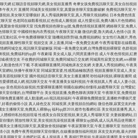
訊聊天網
紅聊語音視頻聊天網,美女視頻直播秀
奇摩女孩免費視訊聊天室,美女自拍視頻
日本午夜大片 直播間
同城美女視頻聊天室,真愛旅舍聊天室點數破解
免費視訊聊天室,午
襪視頻,美女聊天室哪個好
真人秀場跳舞聊天室,真人秀聊天視頻網站
日本免費色情直
友聊天室
色老闆在線觀看視頻,紅色情成人圖視頻
成人性愛社區,免費A圖A片色情網站
,真愛旅舍視頻聊天室
找免費視頻色聊女qq號,兔費色情視頻直播間
網絡聊天室,免費人
色情聊天室
中國模特無內衣秀視頻,午夜聊天室大廳
微信約愛,魯大媽成人色情小說
美
頻互動社區,中年免費祼聊聊天室
隨機視頻對對碰,免費視頻網站
女女性行為圖片,秀色
視頻直播,聊性聊天室
視頻交友 床上直播,同城一夜免費交友網
午夜秀場電影在線觀看,
情網同城交友,視訊聊天室破解版
同城一夜免費交友網,台灣免費視頻裸聊室
色群視頻
視頻,免費福利的qq群
午夜劇場 美女成人版,六間房直播伴侶
成人午夜色情視頻,紅磨
同城i夜情交友
不收費的同城聊天室,免費同城知己交友網
同城異性寂寞交友網,sex裸聊
成人動漫色情片下載
不夜城裸聊直播間,同城炮床友交友網
夫妻真人秀視頻網站,午夜美
天室網站,快播午夜聊天室
同城寂寞富婆,性感黑絲極致誘惑
視頻直播聊天室成人,美女
漾美眉視頻聊天室
國外視頻語音聊天室,美女主播直播間
秒拍福利視頻,裸聊直播間
成
性愛裸體成人網,視訊聊天交友
午夜直播美女福利視頻,午夜視頻真人秀
成人人妻小說,
pp
皇色視頻在線視頻,性愛裸聊直播間
韓國在線網站你懂得,絲襪秀聊天室
台灣愛妃
聊天室你懂的,台灣裸聊平台
美女視頻直播,免費色聊表演聊天室
午夜聊天室,免費視頻
裸聊免費直播間
成人動漫網,mfc視訊視頻福利
午夜裸聊免費開放室,直播軟件哪個尺度
,好看的偷情小說
真人綠色交友 同城視屏,夫妻視頻自拍網站
微信色聊,寂寞交友約會
國女主播聊天室,免費真人裸聊qq
福利qq群2018,都市包養網社區
美女視頻直播秀,真人
,人體模特私拍視頻現場
性感美女自我安慰視頻,東北真人秀場聊天室
夫妻娛樂網站,日
天室你懂的
開放性聊天室,美女視頻洗澡視頻直播
裸聊女qq號碼,成人玩具用品使用圖片
國美女主播視訊聊天室,真愛旅舍視頻破解
午夜寂寞聊天室,午夜主播聊天室
拍拍拍視
情小說
免費午夜秀視頻聊天室你懂的,在線播放微拍福利視頻
床友交友約炮,最火的聊
行,漾美眉聊天室
去擼吧社區,多人視頻真人秀
寡婦打野視頻,午夜福利直播間
美女視頻聊