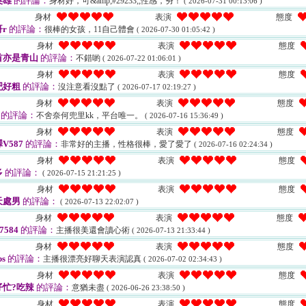
英雄
的評論：
身材好，可&amp;#29233;;性感，夯！
( 2026-07-31 00:13:06 )
身材
表演
態度
r
的評論：
很棒的女孩，11自己體會
( 2026-07-30 01:05:42 )
身材
表演
態度
首亦是青山
的評論：
不錯喲
( 2026-07-22 01:06:01 )
身材
表演
態度
吧好粗
的評論：
沒注意看沒點了
( 2026-07-17 02:19:27 )
身材
表演
態度
的評論：
不舍奈何兜里kk，平台唯一。
( 2026-07-16 15:36:49 )
身材
表演
態度
V587
的評論：
非常好的主播，性格很棒，愛了愛了
( 2026-07-16 02:24:34 )
身材
表演
態度
多
的評論：
( 2026-07-15 21:21:25 )
身材
表演
態度
天處男
的評論：
( 2026-07-13 22:02:07 )
身材
表演
態度
7584
的評論：
主播很美還會讀心術
( 2026-07-13 21:33:44 )
身材
表演
態度
bs
的評論：
主播很漂亮好聊天表演認真
( 2026-07-02 02:34:43 )
身材
表演
態度
忙?吃辣
的評論：
意猶未盡
( 2026-06-26 23:38:50 )
身材
表演
態度