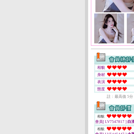
相貌
身材
表演
態度
註﹕最高值 5分
相貌
會員[ LV7547817 ]
白
相貌