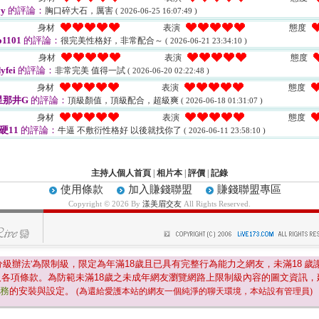
y
的評論：
胸口碎大石，厲害
( 2026-06-25 16:07:49 )
身材
表演
態度
o1101
的評論：
很完美性格好，非常配合～
( 2026-06-21 23:34:10 )
身材
表演
態度
yfei
的評論：
非常完美 值得一試
( 2026-06-20 02:22:48 )
身材
表演
態度
星那井G
的評論：
頂級顏值，頂級配合，超級爽
( 2026-06-18 01:31:07 )
身材
表演
態度
好硬11
的評論：
牛逼 不敷衍性格好 以後就找你了
( 2026-06-11 23:58:10 )
主持人個人首頁
|
相片本
|
評價
|
記錄
使用條款
加入賺錢聯盟
賺錢聯盟專區
Copyright © 2026 By
漾美眉交友
All Rights Reserved.
分級辦法'為限制級，限定為年滿
18
歲且已具有完整行為能力之網友，未滿
18
歲
及各項條款。為防範未滿
18
歲之未成年網友瀏覽網路上限制級內容的圖文資訊，
服務
的安裝與設定。
(為還給愛護本站的網友一個純淨的聊天環境，本站設有管理員)