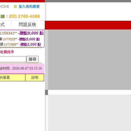
方式
問題反映
-贈點
9,000
點
LV59343**
6
-贈點
5,000
點
LV77023**
10
-贈點
1,000
點
LV71888**
收費排序
 : 2026-08-07 03:15:16
的最愛
說明